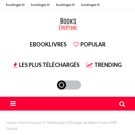
hostinger.fr
hostinger.fr
hostinger.fr
hostinger.fr
hostinger.fr
hostinger.fr
EBOOKLIVRES
POPULAR
LES PLUS TÉLÉCHARGÉS
TRENDING
Home
livres français
Télécharger L'Étranger de Albert Camus PDF
Gratuit