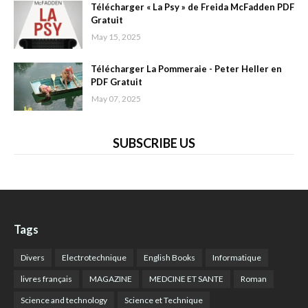
Télécharger « La Psy » de Freida McFadden PDF
Gratuit
May 15, 2025
Télécharger La Pommeraie - Peter Heller en
PDF Gratuit
May 07, 2025
SUBSCRIBE US
Tags
Divers
Electrotechnique
English Books
Informatique
livres français
MAGAZINE
MEDCINE ET SANTE
Roman
Science and technology
Science et Technique