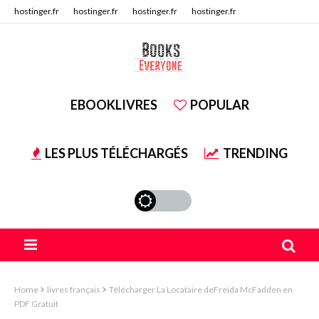
hostinger.fr
hostinger.fr
hostinger.fr
hostinger.fr
hostinger.fr
hostinger.fr
EBOOKLIVRES
POPULAR
LES PLUS TÉLÉCHARGÉS
TRENDING
Home
livres français
Télécharger La Locataire deFreida McFadden en
PDF Gratuit