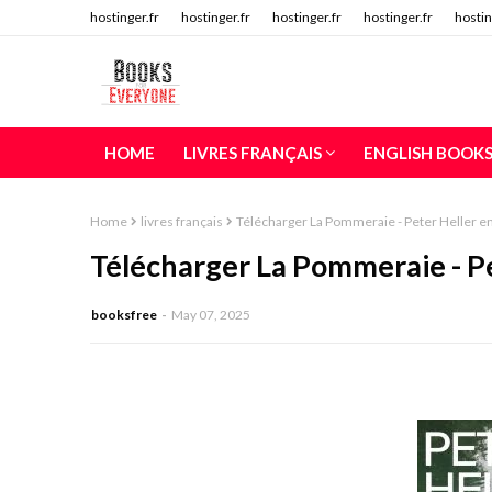
hostinger.fr
hostinger.fr
hostinger.fr
hostinger.fr
hostin
HOME
LIVRES FRANÇAIS
ENGLISH BOOK
Home
livres français
Télécharger La Pommeraie - Peter Heller en
Télécharger La Pommeraie - Pe
booksfree
May 07, 2025