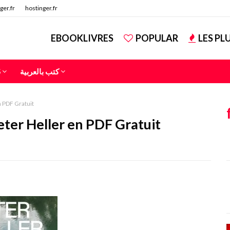
ger.fr
hostinger.fr
EBOOKLIVRES
POPULAR
LES PL
S
كتب بالعربية
 PDF Gratuit
ter Heller en PDF Gratuit