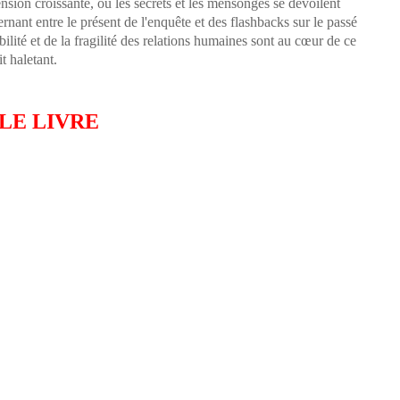
sion croissante, où les secrets et les mensonges se dévoilent
ernant entre le présent de l'enquête et des flashbacks sur le passé
ilité et de la fragilité des relations humaines sont au cœur de ce
it haletant.
 LE LIVRE