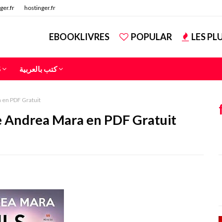
ger.fr
hostinger.fr
EBOOKLIVRES
POPULAR
LES PL
S
كتب بالعربية
a en PDF Gratuit
 de Andrea Mara en PDF Gratuit