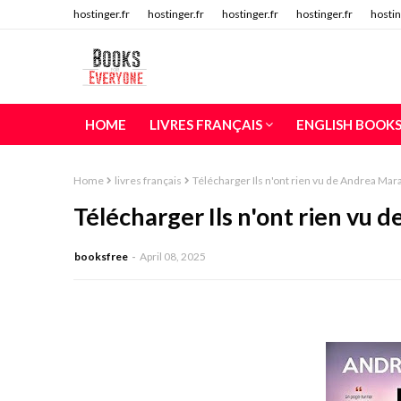
hostinger.fr
hostinger.fr
hostinger.fr
hostinger.fr
hostin
HOME
LIVRES FRANÇAIS
ENGLISH BOOK
Home
livres français
Télécharger Ils n'ont rien vu de Andrea Mar
Télécharger Ils n'ont rien vu
booksfree
April 08, 2025