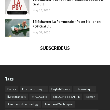
Gratuit
May 15, 2025
Télécharger La Pommeraie - Peter Heller en
PDF Gratuit
May 07, 2025
SUBSCRIBE US
Tags
Divers
Electrotechnique
English Books
Informatique
livres français
MAGAZINE
MEDCINE ET SANTE
Roman
Science and technology
Science et Technique