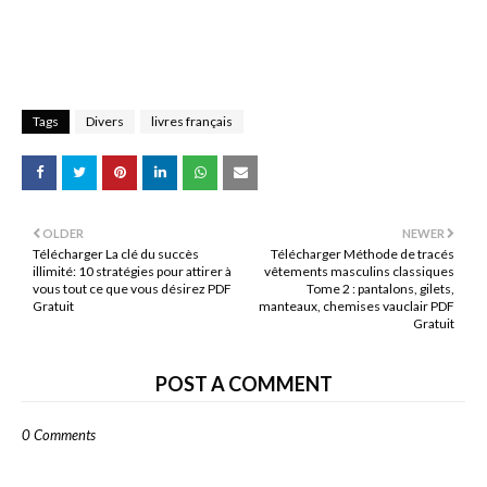
Tags
Divers
livres français
OLDER
NEWER
Télécharger La clé du succès
Télécharger Méthode de tracés
illimité: 10 stratégies pour attirer à
vêtements masculins classiques
vous tout ce que vous désirez PDF
Tome 2 : pantalons, gilets,
Gratuit
manteaux, chemises vauclair PDF
Gratuit
POST A COMMENT
0 Comments