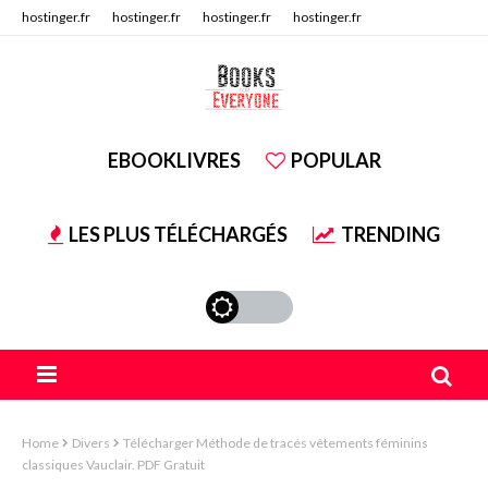
hostinger.fr
hostinger.fr
hostinger.fr
hostinger.fr
hostinger.fr
hostinger.fr
EBOOKLIVRES
POPULAR
LES PLUS TÉLÉCHARGÉS
TRENDING
Home
Divers
Télécharger Méthode de tracés vêtements féminins
classiques Vauclair. PDF Gratuit