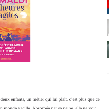
eux enfants, un métier qui lui plaît, c’est plus que ce
son monde vacille. Absorbée par sa peine, elle ne voit