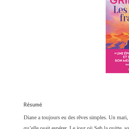
Résumé
Diane a toujours eu des rêves simples. Un mari, d
qu’elle osait espérer. Le jour où Seb la quitte, 