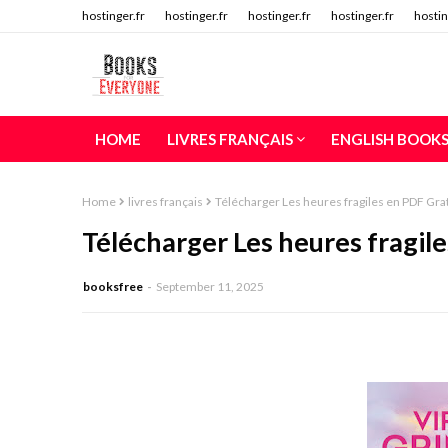
hostinger.fr
hostinger.fr
hostinger.fr
hostinger.fr
hostin
HOME
LIVRES FRANÇAIS
ENGLISH BOOK
Home
livres français
Télécharger Les heures fragiles en PDF Grat
Télécharger Les heures fragil
booksfree
September 11, 2025