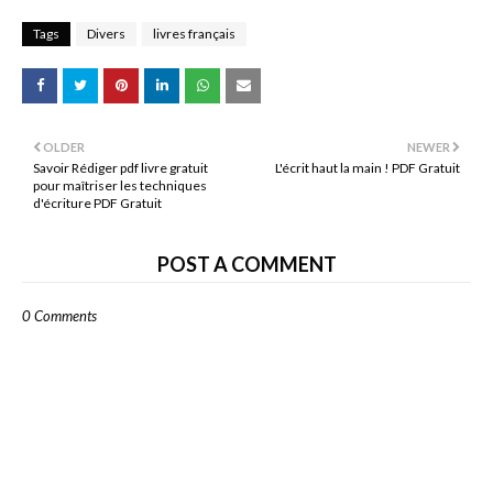
Tags
Divers
livres français
OLDER
NEWER
Savoir Rédiger pdf livre gratuit
L'écrit haut la main ! PDF Gratuit
pour maîtriser les techniques
d'écriture PDF Gratuit
POST A COMMENT
0 Comments