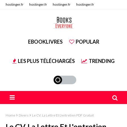
hostinger.fr
hostinger.fr
hostinger.fr
hostinger.fr
hostinger.fr
hostinger.fr
EBOOKLIVRES
POPULAR
LES PLUS TÉLÉCHARGÉS
TRENDING
Home
Divers
Le CV, La Lettre Et L'entretien PDF Gratuit
Le CV, La Lettre Et L'entretien