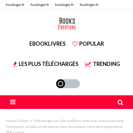
hostinger.fr
hostinger.fr
hostinger.fr
hostinger.fr
hostinger.fr
hostinger.fr
EBOOKLIVRES
POPULAR
LES PLUS TÉLÉCHARGÉS
TRENDING
Home
Divers
Télécharger Les 100 meilleurs exercices d'autocoaching:
Techniques simples et éprouvées pour développer votre plein potentiel en
PDF Gratuit