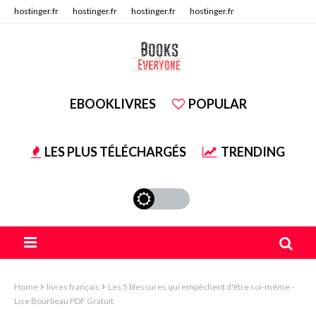
hostinger.fr
hostinger.fr
hostinger.fr
hostinger.fr
hostinger.fr
hostinger.fr
EBOOKLIVRES
POPULAR
LES PLUS TÉLÉCHARGÉS
TRENDING
Home
livres français
Les 5 blessures qui empêchent d'être soi-même -
Lise Bourbeau PDF Gratuit