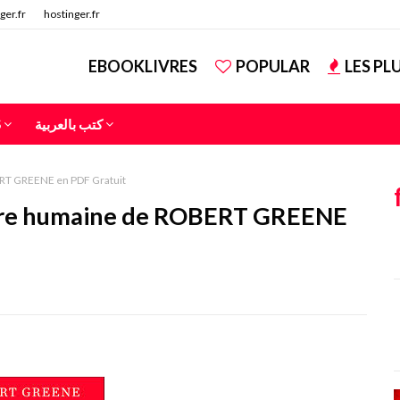
ger.fr
hostinger.fr
EBOOKLIVRES
POPULAR
LES PL
S
كتب بالعربية
ERT GREENE en PDF Gratuit
ature humaine de ROBERT GREENE