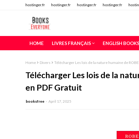
hostinger.fr
hostinger.fr
hostinger.fr
hostinger.fr
hostin
HOME
LIVRES FRANÇAIS
ENGLISH BOOK
Home
Divers
Télécharger Les lois de la nature humaine de ROB
Télécharger Les lois de la n
en PDF Gratuit
booksfree
April 17, 2025