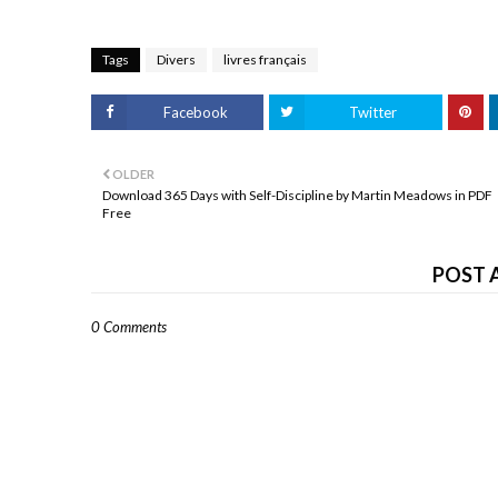
Tags
Divers
livres français
Facebook
Twitter
OLDER
Download 365 Days with Self-Discipline by Martin Meadows in PDF
Free
POST 
0 Comments