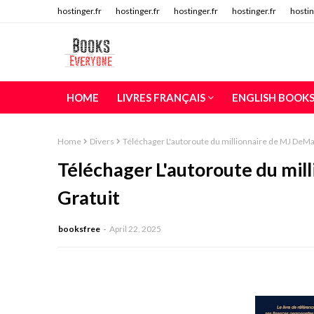
hostinger.fr
hostinger.fr
hostinger.fr
hostinger.fr
hostin
HOME
LIVRES FRANÇAIS
ENGLISH BOOK
Home
Divers
Téléchager L'autoroute du millionnaire de MJ DeMa
Téléchager L'autoroute du mi
Gratuit
booksfree
April 22, 2025