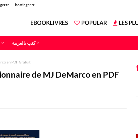
ger.fr
hostinger.fr
EBOOKLIVRES
POPULAR
LES PL
S
كتب بالعربية
rco en PDF Gratuit
llionnaire de MJ DeMarco en PDF