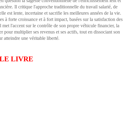
question la sagesse conventionnelle de l'enrichissement lent et
ncière. Il critique l'approche traditionnelle du travail salarié, de
le est lente, incertaine et sacrifie les meilleures années de la vie.
 à forte croissance et à fort impact, basées sur la satisfaction des
l met l'accent sur le contrôle de son propre véhicule financier, la
ier pour multiplier ses revenus et ses actifs, tout en dissociant son
 atteindre une véritable liberté
.
 LE LIVRE