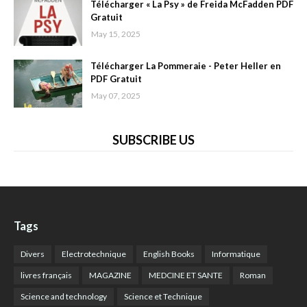
Télécharger « La Psy » de Freida McFadden PDF
Gratuit
May 15, 2025
Télécharger La Pommeraie - Peter Heller en
PDF Gratuit
May 07, 2025
SUBSCRIBE US
Tags
Divers
Electrotechnique
English Books
Informatique
livres français
MAGAZINE
MEDCINE ET SANTE
Roman
Science and technology
Science et Technique